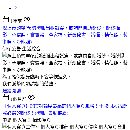
1年前
線上預約單(預約禮服出租試穿，或詢問自助婚紗、婚紗攝
影、孕婦照、寶寶照、全家福、新娘秘書、婚攝、情侶照、藝
術照、沙龍照)
伊頓公告
生活綜合
為了確保您光臨時不會等候過久，
我們誠摯的邀請您的蒞臨，
繼續閱讀
1個月前
【個人寫真】PTT討論度最高的個人寫真風格！十款個人婚紗
照必選的婚紗！(禮服+景點推薦)
中壢 個人寫真
攝影寫真