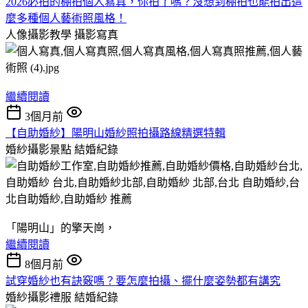
2026必拍的棚拍個人寫真，你拍了嗎？沒想到棚拍也能拍出這
麼多種個人藝術照風格！
人像攝影教學
攝影寫真
繼續閱讀
3個月前
【自助婚紗】陽明山婚紗照拍攝路線精選特輯
婚紗攝影景點
結婚紀錄
「陽明山」的擎天崗，
繼續閱讀
8個月前
試穿婚紗也有訣竅嗎？要怎麼拍攝、擺什麼姿勢都有講究
婚紗攝影禮服
結婚紀錄