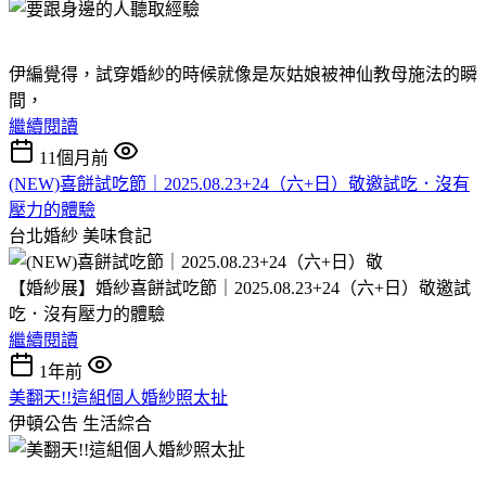
伊編覺得，試穿婚紗的時候就像是灰姑娘被神仙教母施法的瞬
間，
繼續閱讀
11個月前
(NEW)喜餅試吃節｜2025.08.23+24（六+日）敬邀試吃．沒有
壓力的體驗
台北婚紗
美味食記
【婚紗展】婚紗喜餅試吃節｜2025.08.23+24（六+日）敬邀試
吃．沒有壓力的體驗
繼續閱讀
1年前
美翻天!!這組個人婚紗照太扯
伊頓公告
生活綜合