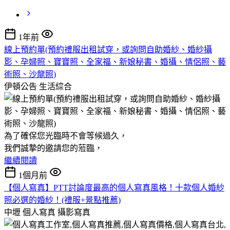
1年前
線上預約單(預約禮服出租試穿，或詢問自助婚紗、婚紗攝
影、孕婦照、寶寶照、全家福、新娘秘書、婚攝、情侶照、藝
術照、沙龍照)
伊頓公告
生活綜合
為了確保您光臨時不會等候過久，
我們誠摯的邀請您的蒞臨，
繼續閱讀
1個月前
【個人寫真】PTT討論度最高的個人寫真風格！十款個人婚紗
照必選的婚紗！(禮服+景點推薦)
中壢 個人寫真
攝影寫真