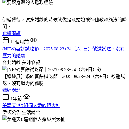
伊編覺得，試穿婚紗的時候就像是灰姑娘被神仙教母施法的瞬
間，
繼續閱讀
11個月前
(NEW)喜餅試吃節｜2025.08.23+24（六+日）敬邀試吃．沒有
壓力的體驗
台北婚紗
美味食記
【婚紗展】婚紗喜餅試吃節｜2025.08.23+24（六+日）敬邀試
吃．沒有壓力的體驗
繼續閱讀
1年前
美翻天!!這組個人婚紗照太扯
伊頓公告
生活綜合