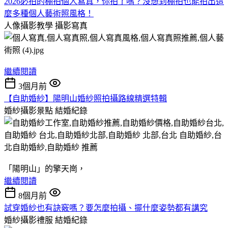
2026必拍的棚拍個人寫真，你拍了嗎？沒想到棚拍也能拍出這
麼多種個人藝術照風格！
人像攝影教學
攝影寫真
繼續閱讀
3個月前
【自助婚紗】陽明山婚紗照拍攝路線精選特輯
婚紗攝影景點
結婚紀錄
「陽明山」的擎天崗，
繼續閱讀
8個月前
試穿婚紗也有訣竅嗎？要怎麼拍攝、擺什麼姿勢都有講究
婚紗攝影禮服
結婚紀錄