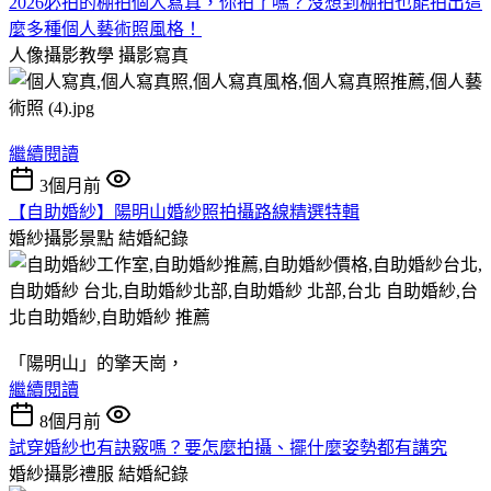
2026必拍的棚拍個人寫真，你拍了嗎？沒想到棚拍也能拍出這
麼多種個人藝術照風格！
人像攝影教學
攝影寫真
繼續閱讀
3個月前
【自助婚紗】陽明山婚紗照拍攝路線精選特輯
婚紗攝影景點
結婚紀錄
「陽明山」的擎天崗，
繼續閱讀
8個月前
試穿婚紗也有訣竅嗎？要怎麼拍攝、擺什麼姿勢都有講究
婚紗攝影禮服
結婚紀錄