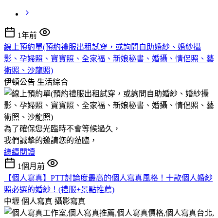
1年前
線上預約單(預約禮服出租試穿，或詢問自助婚紗、婚紗攝
影、孕婦照、寶寶照、全家福、新娘秘書、婚攝、情侶照、藝
術照、沙龍照)
伊頓公告
生活綜合
為了確保您光臨時不會等候過久，
我們誠摯的邀請您的蒞臨，
繼續閱讀
1個月前
【個人寫真】PTT討論度最高的個人寫真風格！十款個人婚紗
照必選的婚紗！(禮服+景點推薦)
中壢 個人寫真
攝影寫真