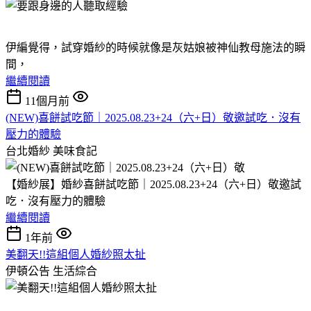
伊編覺得，試穿婚紗的時候就像是灰姑娘被神仙教母施法的瞬
間，
繼續閱讀
11個月前
(NEW)喜餅試吃節｜2025.08.23+24（六+日）敬邀試吃．沒有
壓力的體驗
台北婚紗
美味食記
【婚紗展】婚紗喜餅試吃節｜2025.08.23+24（六+日）敬邀試
吃．沒有壓力的體驗
繼續閱讀
1年前
美翻天!!這組個人婚紗照太扯
伊頓公告
生活綜合