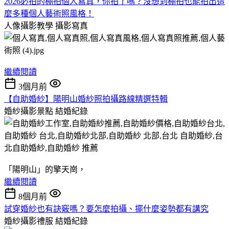
2026必拍的棚拍個人寫真，你拍了嗎？沒想到棚拍也能拍出這
麼多種個人藝術照風格！
人像攝影教學
攝影寫真
繼續閱讀
3個月前
【自助婚紗】陽明山婚紗照拍攝路線精選特輯
婚紗攝影景點
結婚紀錄
「陽明山」的擎天崗，
繼續閱讀
8個月前
試穿婚紗也有訣竅嗎？要怎麼拍攝、擺什麼姿勢都有講究
婚紗攝影禮服
結婚紀錄