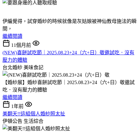
伊編覺得，試穿婚紗的時候就像是灰姑娘被神仙教母施法的瞬
間，
繼續閱讀
11個月前
(NEW)喜餅試吃節｜2025.08.23+24（六+日）敬邀試吃．沒有
壓力的體驗
台北婚紗
美味食記
【婚紗展】婚紗喜餅試吃節｜2025.08.23+24（六+日）敬邀試
吃．沒有壓力的體驗
繼續閱讀
1年前
美翻天!!這組個人婚紗照太扯
伊頓公告
生活綜合