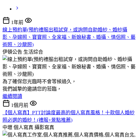
1年前
線上預約單(預約禮服出租試穿，或詢問自助婚紗、婚紗攝
影、孕婦照、寶寶照、全家福、新娘秘書、婚攝、情侶照、藝
術照、沙龍照)
伊頓公告
生活綜合
為了確保您光臨時不會等候過久，
我們誠摯的邀請您的蒞臨，
繼續閱讀
1個月前
【個人寫真】PTT討論度最高的個人寫真風格！十款個人婚紗
照必選的婚紗！(禮服+景點推薦)
中壢 個人寫真
攝影寫真