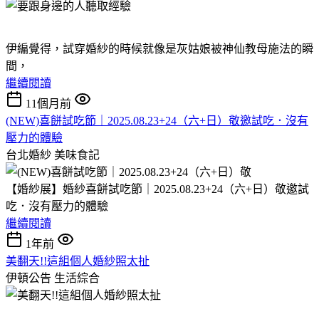
伊編覺得，試穿婚紗的時候就像是灰姑娘被神仙教母施法的瞬
間，
繼續閱讀
11個月前
(NEW)喜餅試吃節｜2025.08.23+24（六+日）敬邀試吃．沒有
壓力的體驗
台北婚紗
美味食記
【婚紗展】婚紗喜餅試吃節｜2025.08.23+24（六+日）敬邀試
吃．沒有壓力的體驗
繼續閱讀
1年前
美翻天!!這組個人婚紗照太扯
伊頓公告
生活綜合