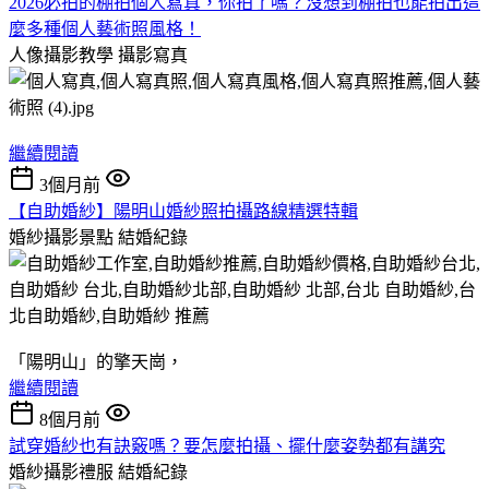
2026必拍的棚拍個人寫真，你拍了嗎？沒想到棚拍也能拍出這
麼多種個人藝術照風格！
人像攝影教學
攝影寫真
繼續閱讀
3個月前
【自助婚紗】陽明山婚紗照拍攝路線精選特輯
婚紗攝影景點
結婚紀錄
「陽明山」的擎天崗，
繼續閱讀
8個月前
試穿婚紗也有訣竅嗎？要怎麼拍攝、擺什麼姿勢都有講究
婚紗攝影禮服
結婚紀錄