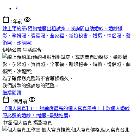
1年前
線上預約單(預約禮服出租試穿，或詢問自助婚紗、婚紗攝
影、孕婦照、寶寶照、全家福、新娘秘書、婚攝、情侶照、藝
術照、沙龍照)
伊頓公告
生活綜合
為了確保您光臨時不會等候過久，
我們誠摯的邀請您的蒞臨，
繼續閱讀
1個月前
【個人寫真】PTT討論度最高的個人寫真風格！十款個人婚紗
照必選的婚紗！(禮服+景點推薦)
中壢 個人寫真
攝影寫真