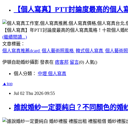
【個人寫真】PTT討論度最高的個人
【個人寫真】年PTT討論度最高的個人寫真風格！十款個人婚
(繼續閱讀...)
文章標籤：
個人寫真推薦dcard
個人藝術照風格
韓式個人寫真
個人藝術照d
伊頓自助婚紗攝影 發表在
痞客邦
留言
(0)
人氣(
)
個人分類：
中壢 個人寫真
▲top
Jul
02
Thu
2026
09:55
誰說婚紗一定要純白？不同顏色的婚