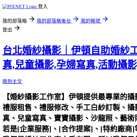
登入
我的部落格
我的部落格後台
我的帳號
登出
台北婚紗攝影｜伊頓自助婚紗工作
真,兒童攝影,孕婦寫真,活動攝影
跳到主文
【婚紗攝影工作室】伊頓提供最專業的攝
禮服租售
、
禮服修改
、
手工白紗訂製
、
攝
真
、
兒童寫真
、
寶寶攝影
、
沙龍照
、
藝術
若是[企業服務]、[合作提案]、[特約廠商]等的