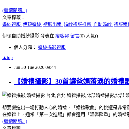
(繼續閱讀...)
文章標籤：
婚紗禮服
伊頓婚紗
禮服出租
婚紗禮服推薦
自助婚紗
禮服租
伊頓自助婚紗攝影 發表在
痞客邦
留言
(0)
人氣(
)
個人分類：
婚紗攝影禮服
▲top
Jun
30
Tue
2026
09:44
【婚禮攝影】30首讓爸媽落淚的婚禮
想要營造出一場打動人心的婚禮，「婚禮歌曲」的挑選是非常
在婚禮上，通常「第一次進場」都會選用「溫馨隆重」的婚禮
(繼續閱讀...)
文章標籤：