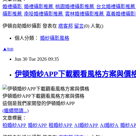
婚禮攝影
婚禮攝影推薦
桃園婚禮攝影推薦
台北婚禮攝影推
攝影推薦
南投婚禮攝影推薦
雲林婚禮攝影推薦
嘉義婚禮攝影
伊頓自助婚紗攝影 發表在
痞客邦
留言
(0)
人氣(
)
個人分類：
婚紗攝影風格
▲top
Jun
30
Tue
2026
09:35
伊頓婚紗APP下載觀看風格方案與價
伊頓婚紗APP下載觀看風格方案與價格
這個是我們家開發的伊頓婚紗APP
(繼續閱讀...)
文章標籤：
拍婚紗APP
婚紗APP
租婚紗APP
AI婚紗APP
AI婚紗A
婚紗A