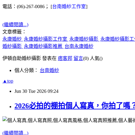
電話：(06)-267-0086； [
台南婚紗工作室
]
(繼續閱讀...)
文章標籤：
永康婚紗
永康婚紗攝影工作室
永康婚紗攝影
永康婚紗攝影工
婚紗攝影
永康婚紗攝影推薦
台南永康婚紗
伊頓自助婚紗攝影 發表在
痞客邦
留言
(0)
人氣(
)
個人分類：
台南婚紗
▲top
Jun
30
Tue
2026
09:24
2026必拍的棚拍個人寫真，你拍了
(繼續閱讀...)