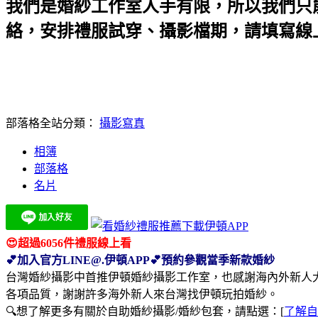
我們是婚紗工作室人手有限，所以我們只
絡，安排禮服試穿、攝影檔期，請填寫線上
部落格全站分類：
攝影寫真
相簿
部落格
名片
😍超過6056件禮服線上看
💕加入官方LINE@.伊頓APP💕預約參觀當季新款婚紗
台灣婚紗攝影中首推伊頓婚紗攝影工作室，也感謝海內外新人
各項品質，謝謝許多海外新人來台灣找伊頓玩拍婚紗。
🔍想了解更多有關於自助婚紗攝影/婚紗包套，請點選：[
了解自