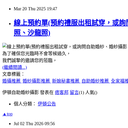
Mar
20
Thu
2025
19:47
線上預約單(預約禮服出租試穿，或
照、沙龍照)
為了確保您光臨時不會等候過久，
我們誠摯的邀請您的蒞臨，
(繼續閱讀...)
文章標籤：
婚攝推薦
婚紗攝影推薦
新娘秘書推薦
自助婚紗推薦
全家福
伊頓自助婚紗攝影 發表在
痞客邦
留言
(1)
人氣(
)
個人分類：
伊頓公告
▲top
Jul
02
Thu
2026
09:56