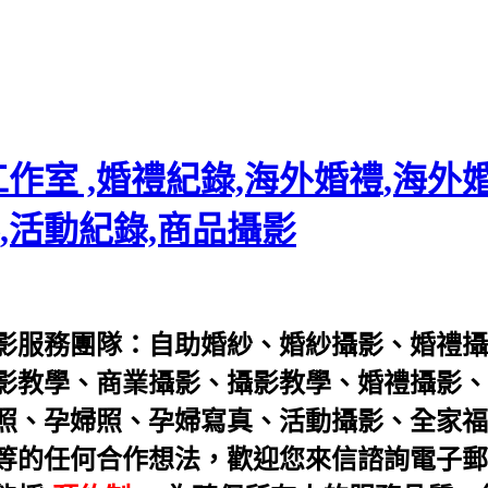
室 ,婚禮紀錄,海外婚禮,海外婚
,活動紀錄,商品攝影
影服務團隊：
自助婚紗
、
婚紗攝影
、
婚禮攝
影教學
、
商業攝影
、
攝影教學
、
婚禮攝影
、
照
、
孕婦照
、
孕婦寫真
、
活動攝影
、
全家福
任何合作想法，歡迎您來信諮詢電子郵件： servi