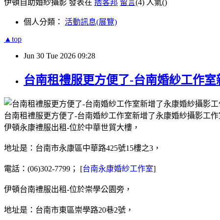
伊頓自助婚紗攝影 發表在
痞客邦
留言
(4)
人氣(
)
個人分類：
活動訊息(展覽)
▲top
Jun
30
Tue
2026
09:28
台南租禮服更方便了-台南婚紗工作室
台南租禮服更方便了-台南婚紗工作室新增了永康婚紗攝影工作
伊頓永康禮服出租-位於中華世貿大樓，
地址是：台南市永康區中華路425號15樓之3，
電話：(06)302-7799； [
台南永康婚紗工作室
]
伊頓台南禮服出租-位於崇學公園旁，
地址是：台南市東區崇學路20巷2號，