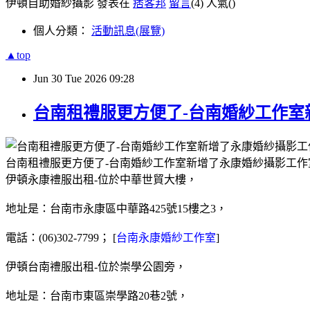
伊頓自助婚紗攝影 發表在
痞客邦
留言
(4)
人氣(
)
個人分類：
活動訊息(展覽)
▲top
Jun
30
Tue
2026
09:28
台南租禮服更方便了-台南婚紗工作室
台南租禮服更方便了-台南婚紗工作室新增了永康婚紗攝影工作
伊頓永康禮服出租-位於中華世貿大樓，
地址是：台南市永康區中華路425號15樓之3，
電話：(06)302-7799； [
台南永康婚紗工作室
]
伊頓台南禮服出租-位於崇學公園旁，
地址是：台南市東區崇學路20巷2號，