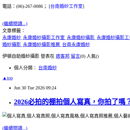
電話：(06)-267-0086； [
台南婚紗工作室
]
(繼續閱讀...)
文章標籤：
永康婚紗
永康婚紗攝影工作室
永康婚紗攝影
永康婚紗攝影工
婚紗攝影
永康婚紗攝影推薦
台南永康婚紗
伊頓自助婚紗攝影 發表在
痞客邦
留言
(0)
人氣(
)
個人分類：
台南婚紗
▲top
Jun
30
Tue
2026
09:24
2026必拍的棚拍個人寫真，你拍了
(繼續閱讀...)