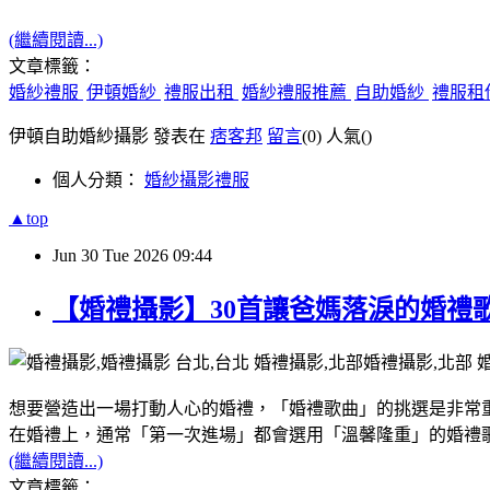
(繼續閱讀...)
文章標籤：
婚紗禮服
伊頓婚紗
禮服出租
婚紗禮服推薦
自助婚紗
禮服租
伊頓自助婚紗攝影 發表在
痞客邦
留言
(0)
人氣(
)
個人分類：
婚紗攝影禮服
▲top
Jun
30
Tue
2026
09:44
【婚禮攝影】30首讓爸媽落淚的婚禮
想要營造出一場打動人心的婚禮，「婚禮歌曲」的挑選是非常
在婚禮上，通常「第一次進場」都會選用「溫馨隆重」的婚禮
(繼續閱讀...)
文章標籤：