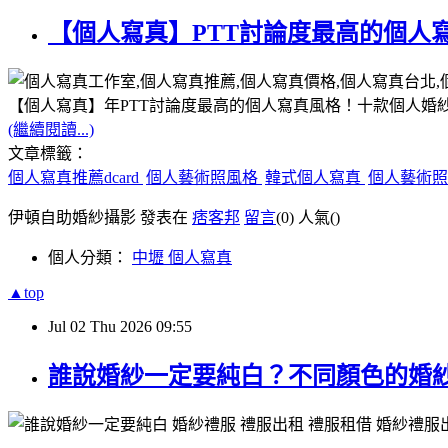
【個人寫真】PTT討論度最高的個人
【個人寫真】年PTT討論度最高的個人寫真風格！十款個人婚
(繼續閱讀...)
文章標籤：
個人寫真推薦dcard
個人藝術照風格
韓式個人寫真
個人藝術照d
伊頓自助婚紗攝影 發表在
痞客邦
留言
(0)
人氣(
)
個人分類：
中壢 個人寫真
▲top
Jul
02
Thu
2026
09:55
誰說婚紗一定要純白？不同顏色的婚