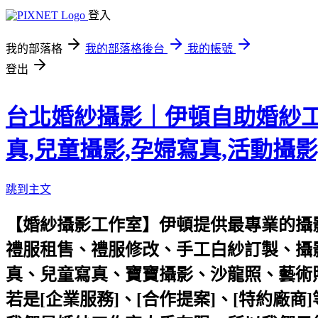
登入
我的部落格
我的部落格後台
我的帳號
登出
台北婚紗攝影｜伊頓自助婚紗工作
真,兒童攝影,孕婦寫真,活動攝影
跳到主文
【婚紗攝影工作室】伊頓提供最專業的攝
禮服租售
、
禮服修改
、
手工白紗訂製
、
攝
真
、
兒童寫真
、
寶寶攝影
、
沙龍照
、
藝術
若是[企業服務]、[合作提案]、[特約廠商]等的