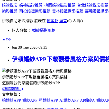
婚禮攝影
婚禮攝影推薦
桃園婚禮攝影推薦
台北婚禮攝影推
攝影推薦
南投婚禮攝影推薦
雲林婚禮攝影推薦
嘉義婚禮攝影
伊頓自助婚紗攝影 發表在
痞客邦
留言
(0)
人氣(
)
個人分類：
婚紗攝影風格
▲top
Jun
30
Tue
2026
09:35
伊頓婚紗APP下載觀看風格方案與價
伊頓婚紗APP下載觀看風格方案與價格
這個是我們家開發的伊頓婚紗APP
(繼續閱讀...)
文章標籤：
拍婚紗APP
婚紗APP
租婚紗APP
AI婚紗APP
AI婚紗A
婚紗A