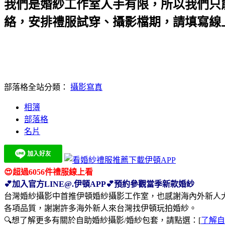
我們是婚紗工作室人手有限，所以我們只
絡，安排禮服試穿、攝影檔期，請填寫線上
部落格全站分類：
攝影寫真
相簿
部落格
名片
😍超過6056件禮服線上看
💕加入官方LINE@.伊頓APP💕預約參觀當季新款婚紗
台灣婚紗攝影中首推伊頓婚紗攝影工作室，也感謝海內外新人
各項品質，謝謝許多海外新人來台灣找伊頓玩拍婚紗。
🔍想了解更多有關於自助婚紗攝影/婚紗包套，請點選：[
了解自