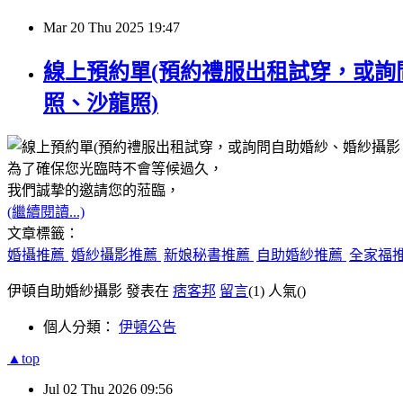
Mar
20
Thu
2025
19:47
線上預約單(預約禮服出租試穿，或
照、沙龍照)
為了確保您光臨時不會等候過久，
我們誠摯的邀請您的蒞臨，
(繼續閱讀...)
文章標籤：
婚攝推薦
婚紗攝影推薦
新娘秘書推薦
自助婚紗推薦
全家福
伊頓自助婚紗攝影 發表在
痞客邦
留言
(1)
人氣(
)
個人分類：
伊頓公告
▲top
Jul
02
Thu
2026
09:56