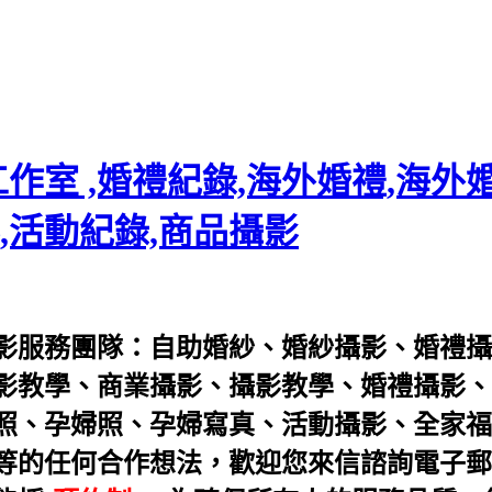
室 ,婚禮紀錄,海外婚禮,海外婚
,活動紀錄,商品攝影
影服務團隊：
自助婚紗
、
婚紗攝影
、
婚禮攝
影教學
、
商業攝影
、
攝影教學
、
婚禮攝影
、
照
、
孕婦照
、
孕婦寫真
、
活動攝影
、
全家福
任何合作想法，歡迎您來信諮詢電子郵件： servi