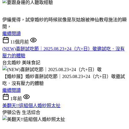
伊編覺得，試穿婚紗的時候就像是灰姑娘被神仙教母施法的瞬
間，
繼續閱讀
11個月前
(NEW)喜餅試吃節｜2025.08.23+24（六+日）敬邀試吃．沒有
壓力的體驗
台北婚紗
美味食記
【婚紗展】婚紗喜餅試吃節｜2025.08.23+24（六+日）敬邀試
吃．沒有壓力的體驗
繼續閱讀
1年前
美翻天!!這組個人婚紗照太扯
伊頓公告
生活綜合