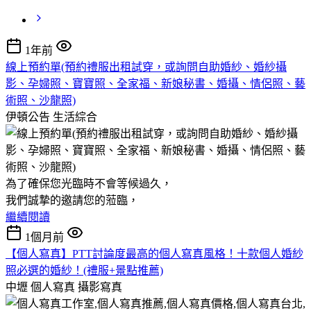
1年前
線上預約單(預約禮服出租試穿，或詢問自助婚紗、婚紗攝
影、孕婦照、寶寶照、全家福、新娘秘書、婚攝、情侶照、藝
術照、沙龍照)
伊頓公告
生活綜合
為了確保您光臨時不會等候過久，
我們誠摯的邀請您的蒞臨，
繼續閱讀
1個月前
【個人寫真】PTT討論度最高的個人寫真風格！十款個人婚紗
照必選的婚紗！(禮服+景點推薦)
中壢 個人寫真
攝影寫真