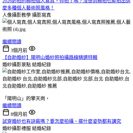
2026必拍的棚拍個人寫真，你拍了嗎？沒想到棚拍也能拍出這
麼多種個人藝術照風格！
人像攝影教學
攝影寫真
繼續閱讀
3個月前
【自助婚紗】陽明山婚紗照拍攝路線精選特輯
婚紗攝影景點
結婚紀錄
「陽明山」的擎天崗，
繼續閱讀
8個月前
試穿婚紗也有訣竅嗎？要怎麼拍攝、擺什麼姿勢都有講究
婚紗攝影禮服
結婚紀錄