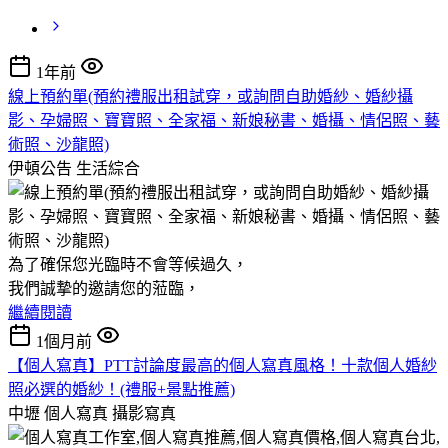
1年前
線上預約單(預約禮服出租試穿，或詢問自助婚紗、婚紗攝
影、孕婦照、寶寶照、全家福、新娘秘書、婚攝、情侶照、藝
術照、沙龍照)
伊頓公告
生活綜合
為了確保您光臨時不會等候過久，
我們誠摯的邀請您的蒞臨，
繼續閱讀
1個月前
【個人寫真】PTT討論度最高的個人寫真風格！十款個人婚紗
照必選的婚紗！(禮服+景點推薦)
中壢 個人寫真
攝影寫真