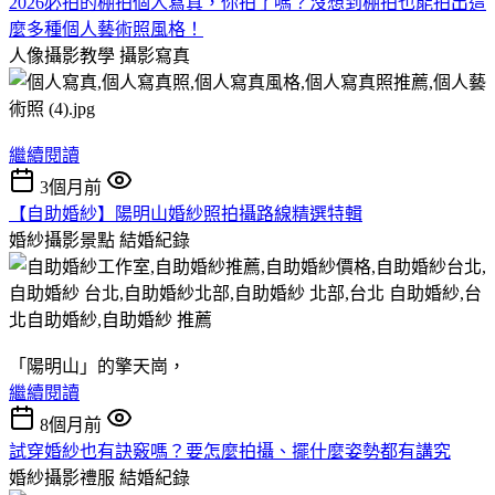
2026必拍的棚拍個人寫真，你拍了嗎？沒想到棚拍也能拍出這
麼多種個人藝術照風格！
人像攝影教學
攝影寫真
繼續閱讀
3個月前
【自助婚紗】陽明山婚紗照拍攝路線精選特輯
婚紗攝影景點
結婚紀錄
「陽明山」的擎天崗，
繼續閱讀
8個月前
試穿婚紗也有訣竅嗎？要怎麼拍攝、擺什麼姿勢都有講究
婚紗攝影禮服
結婚紀錄