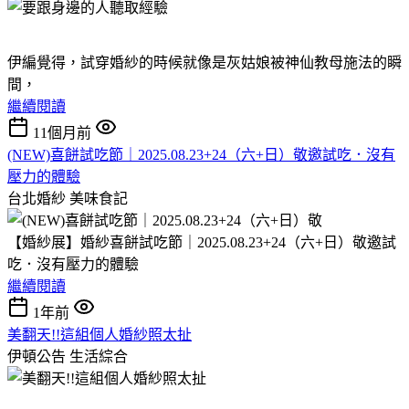
伊編覺得，試穿婚紗的時候就像是灰姑娘被神仙教母施法的瞬
間，
繼續閱讀
11個月前
(NEW)喜餅試吃節｜2025.08.23+24（六+日）敬邀試吃．沒有
壓力的體驗
台北婚紗
美味食記
【婚紗展】婚紗喜餅試吃節｜2025.08.23+24（六+日）敬邀試
吃．沒有壓力的體驗
繼續閱讀
1年前
美翻天!!這組個人婚紗照太扯
伊頓公告
生活綜合