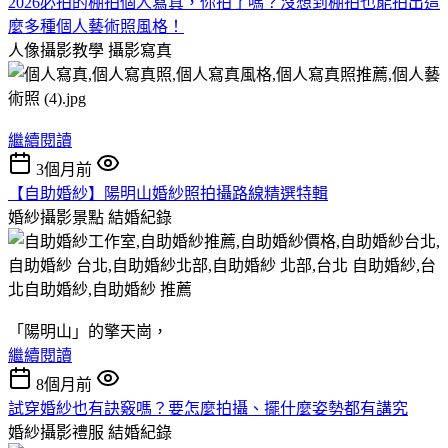
2026必拍的棚拍個人寫真，你拍了嗎？沒想到棚拍也能拍出這
麼多種個人藝術照風格！
人像攝影教學
攝影寫真
繼續閱讀
3個月前
【自助婚紗】陽明山婚紗照拍攝路線精選特輯
婚紗攝影景點
結婚紀錄
「陽明山」的擎天崗，
繼續閱讀
8個月前
試穿婚紗也有訣竅嗎？要怎麼拍攝、擺什麼姿勢都有講究
婚紗攝影禮服
結婚紀錄