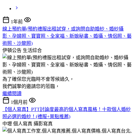
1年前
線上預約單(預約禮服出租試穿，或詢問自助婚紗、婚紗攝
影、孕婦照、寶寶照、全家福、新娘秘書、婚攝、情侶照、藝
術照、沙龍照)
伊頓公告
生活綜合
為了確保您光臨時不會等候過久，
我們誠摯的邀請您的蒞臨，
繼續閱讀
1個月前
【個人寫真】PTT討論度最高的個人寫真風格！十款個人婚紗
照必選的婚紗！(禮服+景點推薦)
中壢 個人寫真
攝影寫真