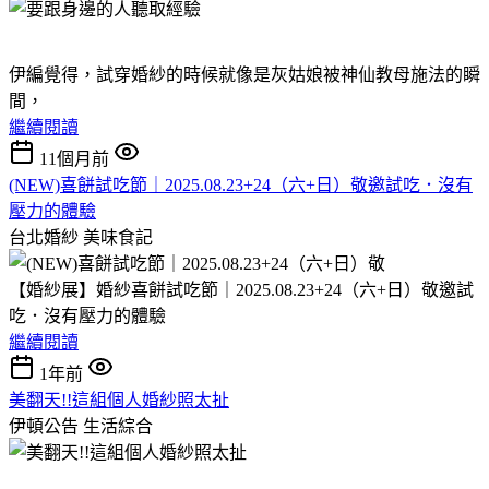
伊編覺得，試穿婚紗的時候就像是灰姑娘被神仙教母施法的瞬
間，
繼續閱讀
11個月前
(NEW)喜餅試吃節｜2025.08.23+24（六+日）敬邀試吃．沒有
壓力的體驗
台北婚紗
美味食記
【婚紗展】婚紗喜餅試吃節｜2025.08.23+24（六+日）敬邀試
吃．沒有壓力的體驗
繼續閱讀
1年前
美翻天!!這組個人婚紗照太扯
伊頓公告
生活綜合