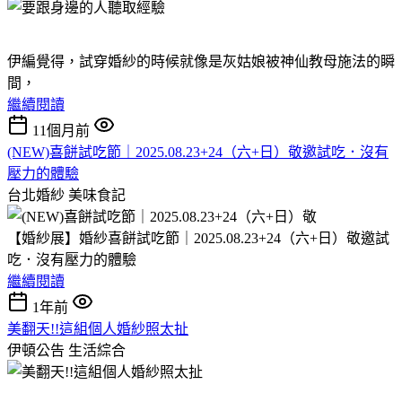
伊編覺得，試穿婚紗的時候就像是灰姑娘被神仙教母施法的瞬
間，
繼續閱讀
11個月前
(NEW)喜餅試吃節｜2025.08.23+24（六+日）敬邀試吃．沒有
壓力的體驗
台北婚紗
美味食記
【婚紗展】婚紗喜餅試吃節｜2025.08.23+24（六+日）敬邀試
吃．沒有壓力的體驗
繼續閱讀
1年前
美翻天!!這組個人婚紗照太扯
伊頓公告
生活綜合