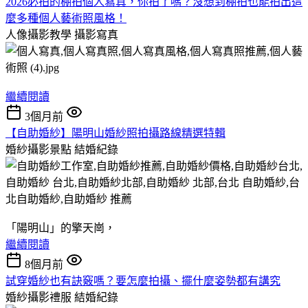
2026必拍的棚拍個人寫真，你拍了嗎？沒想到棚拍也能拍出這
麼多種個人藝術照風格！
人像攝影教學
攝影寫真
繼續閱讀
3個月前
【自助婚紗】陽明山婚紗照拍攝路線精選特輯
婚紗攝影景點
結婚紀錄
「陽明山」的擎天崗，
繼續閱讀
8個月前
試穿婚紗也有訣竅嗎？要怎麼拍攝、擺什麼姿勢都有講究
婚紗攝影禮服
結婚紀錄