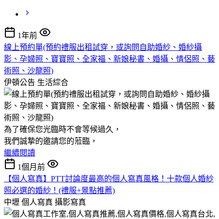
1年前
線上預約單(預約禮服出租試穿，或詢問自助婚紗、婚紗攝
影、孕婦照、寶寶照、全家福、新娘秘書、婚攝、情侶照、藝
術照、沙龍照)
伊頓公告
生活綜合
為了確保您光臨時不會等候過久，
我們誠摯的邀請您的蒞臨，
繼續閱讀
1個月前
【個人寫真】PTT討論度最高的個人寫真風格！十款個人婚紗
照必選的婚紗！(禮服+景點推薦)
中壢 個人寫真
攝影寫真