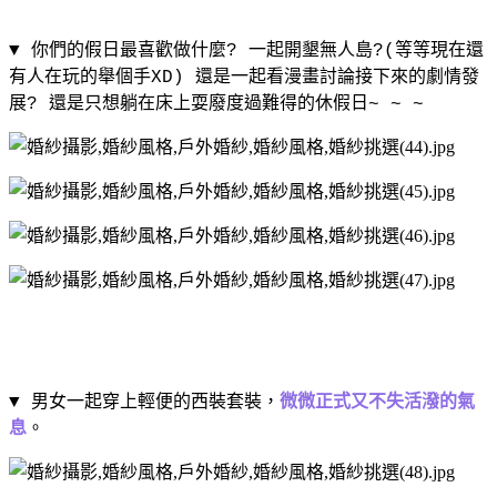
▼ 你們的假日最喜歡做什麼
?
一起開墾無人島
?(
等等現在還
有人在玩的舉個手
XD)
還是
一起看漫畫討論接下來的劇情發
展
?
還是只想躺在床上耍廢度過難得的休假日
~ ~ ~
▼ 男女一起穿上輕便的西裝套裝，
微微正式又不失活潑的氣
息
。