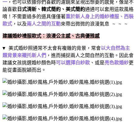
一
，也可以依據你們喜歡的濾鏡來呈現出想要的感覺，像是不
論喜歡
日式清新、韓式簡約、美式簡約
通通可以套用這款風格
唷！不需要過多的道具僅僅著
重於新人身上的婚紗禮服、西裝
款式
，以及
兩人之間的互動
來帶出微微的浪漫氣息
~ ~ ~
建議婚紗禮服款式：浪漫公主感、古典優雅感
▼ 美式婚紗照通常不太會有複雜的背景，常會
以大自然為主
題背景來襯托新人們
，進而捕捉兩人之間自然的互動。因此會
建議女孩挑選婚紗顏色時
可以選擇白紗款
、或是
亮色款婚紗
更
能從畫面脫穎而出。