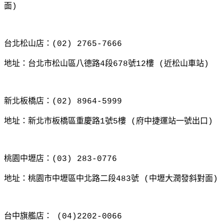
面
)
台北松山店：
(02) 2765-7666
地址：台北市松山區八德路
4
段
678
號
12
樓
(
近松山車站
)
新北板橋店：
(02) 8964-5999
地址：新北市板橋區重慶路
1
號
5
樓
(
府中捷運站一號出口
)
桃園中壢店：
(03) 283-0776
地址：桃園市中壢區中北路二段
483
號
(
中壢大潤發斜對面
)
台中旗艦店：
(04)2202-0066