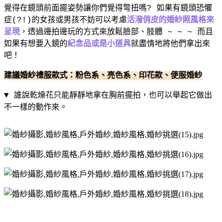
覺得在鏡頭前面擺姿勢讓你們覺得彆扭嗎
?
如果有鏡頭恐懼
症
(?!)
的女孩或男孩不妨可以考慮
活潑俏皮的婚紗照風格來
呈現
，透過邊拍邊玩的方式來放鬆臉部、肢體
~ ~ ~
而且
如果有想要入鏡的
紀念品或是小道具
就盡情地將他們拿出來
吧！
建議婚紗禮服款式：粉色系、亮色系、印花款、便服婚紗
▼ 誰說乾燥花只能靜靜地拿在胸前擺拍，也可以舉起它做出
不一樣的動作來。