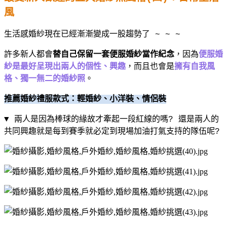
風
生活感婚紗現在已經漸漸變成一股趨勢了
~ ~ ~
許多新人都會
替自己保留一套便服婚紗當作紀念
，因為
便服婚
紗是最好呈現出兩人的個性、興趣
，而且也會是
擁有自我風
格、獨一無二的婚紗照
。
推薦婚紗禮服款式：輕婚紗、小洋裝、情侶裝
▼ 兩人是因為棒球的緣故才牽起一段紅線的嗎
?
還是兩人的
共同興趣就是每到賽季就必定到現場加油打氣支持的隊伍呢
?