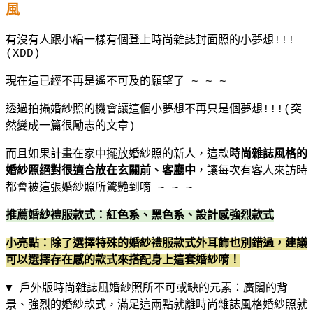
風
有沒有人跟小編一樣有個登上時尚雜誌封面照的小夢想
!!!
(XDD)
現在這已經不再是遙不可及的願望了
~ ~ ~
透過拍攝婚紗照的機會讓這個小夢想不再只是個夢想
!!!(
突
然變成一篇很勵志的文章
)
而且如果計畫在家中擺放婚紗照的新人，這款
時尚雜誌風格的
婚紗照絕對很適合放在玄關前、客廳中
，讓每次有客人來訪時
都會被這張婚紗照所驚艷到唷
~ ~ ~
推薦婚紗禮服款式：紅色系、黑色系、設計感強烈款式
小亮點：除了選擇特殊的婚紗禮服款式外耳飾也別錯過，建議
可以選擇存在感的款式來搭配身上這套婚紗唷！
▼ 戶外版時尚雜誌風婚紗照所不可或缺的元素：廣闊的背
景、強烈的婚紗款式，滿足這兩點就離時尚雜誌風格婚紗照就