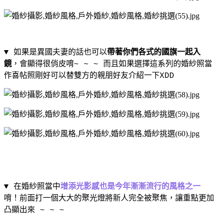
▼ 如果是異國夫妻的話也可以
帶著你們各式的國旗一起入
鏡
，會顯得很俏皮唷
~ ~ ~
而且如果選擇這系列的婚紗照當
作喜帖照剛好可以替雙方的親朋好友介紹一下
XDD
▼ 在婚紗照當中
增添光影感也是今年漸漸流行的風格之一
唷！前面打一個大大的聚光燈將新人完全被聚焦，讓重點更加
凸顯出來
~ ~ ~