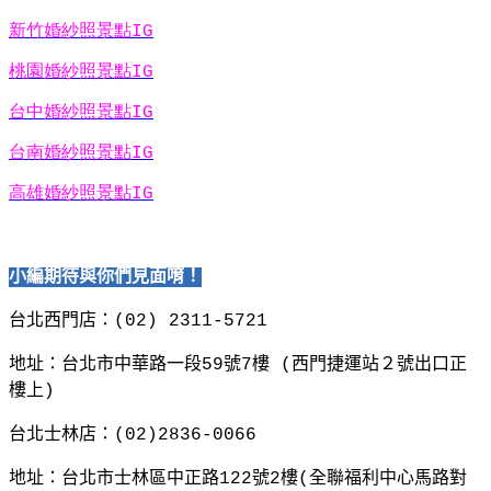
新竹婚紗照景點
IG
桃園婚紗照景點
IG
台中婚紗照景點
IG
台南婚紗照景點
IG
高雄婚紗照景點
IG
小編期待與你們見面唷！
台北西門店：
(02) 2311-5721
地址：台北市中華路一段
59
號
7
樓
(
西門捷運站２號出口正
樓上
)
台北士林店：
(02)2836-0066
地址：台北市士林區中正路
122
號
2
樓
(
全聯福利中心馬路對