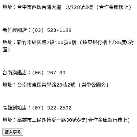
地址：台中市西區台灣大道一段
728
號
3
樓
(
合作金庫樓上
)
新竹經國店：
(03) 523-1188
地址：新竹市經國路
2
段
100
號
5
樓
(
遠東銀行樓上
/85
度
C
對
面
)
台南旗艦店：
(06) 267-00
地址：台南市東區崇學路
20
巷
2
號
(
崇學公園旁
)
高雄創始店：
(07) 322-2592
地址：高雄市三民區博愛一路
30
號
6
樓
(
合作金庫銀行樓上
)
載入更多